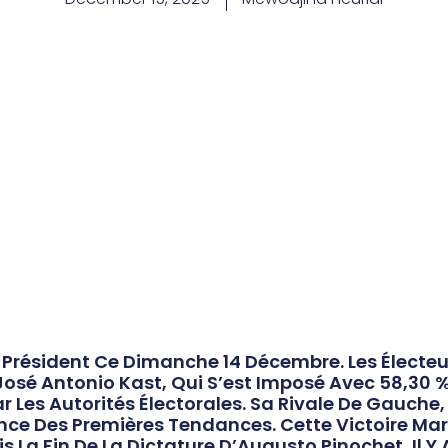
u Président Ce Dimanche 14 Décembre. Les Électeu
osé Antonio Kast, Qui S’est Imposé Avec 58,30 % 
Par Les Autorités Électorales. Sa Rivale De Gauch
nce Des Premières Tendances. Cette Victoire Ma
is La Fin De La Dictature D’Augusto Pinochet, Il Y