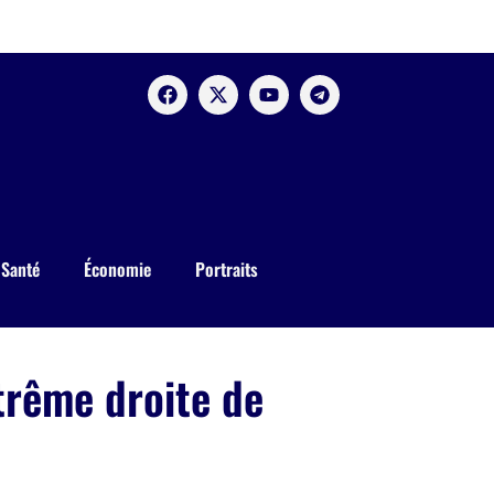
Santé
Économie
Portraits
xtrême droite de