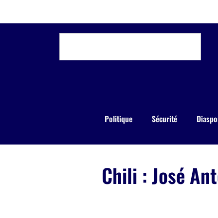
Politique
Sécurité
Diaspo
Chili : José An