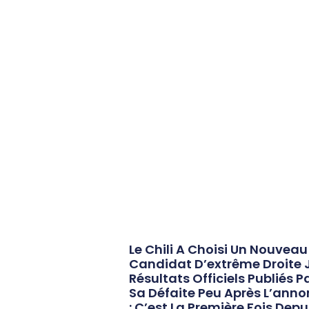
Le Chili A Choisi Un Nouvea
Candidat D’extrême Droite J
Résultats Officiels Publiés 
Sa Défaite Peu Après L’anno
: C’est La Première Fois Depu