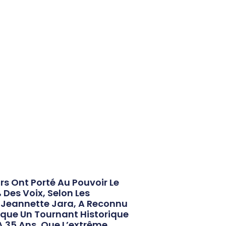
rs Ont Porté Au Pouvoir Le
Des Voix, Selon Les
e, Jeannette Jara, A Reconnu
rque Un Tournant Historique
 A 35 Ans, Que L’extrême