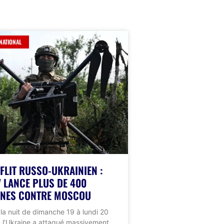
NATIONAL
FLIT RUSSO-UKRAINIEN :
V LANCE PLUS DE 400
NES CONTRE MOSCOU
la nuit de dimanche 19 à lundi 20
et, l’Ukraine a attaqué massivement