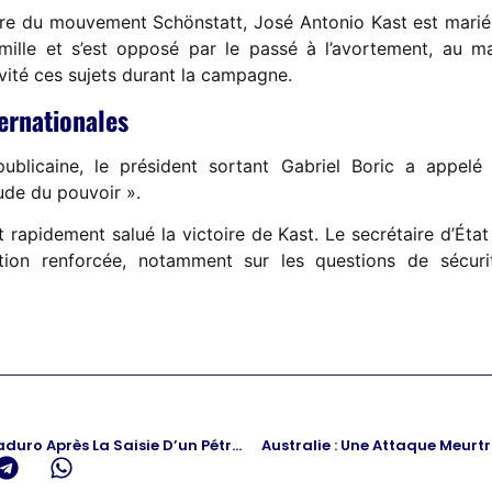
e du mouvement Schönstatt, José Antonio Kast est marié e
famille et s’est opposé par le passé à l’avortement, au 
vité ces sujets durant la campagne.
ternationales
blicaine, le président sortant Gabriel Boric a appelé 
tude du pouvoir ».
ont rapidement salué la victoire de Kast. Le secrétaire d’Ét
ion renforcée, notamment sur les questions de sécurité
Poutine Apporte Son Soutien À Maduro Après La Saisie D’un Pétrolier
Australie : Une Attaque Meurtr