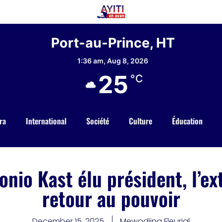
Port-au-Prince, HT
1:36 am,
Aug 8, 2026
25
°C
ra
International
Société
Culture
Éducation
tonio Kast élu président, l’e
retour au pouvoir
December 15, 2025
Mewodjina Fleurial