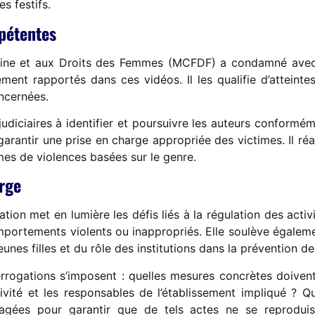
s festifs.
pétentes
inine et aux Droits des Femmes (MCFDF) a condamné avec 
ment rapportés dans ces vidéos. Il les qualifie d’atteinte
ncernées.
judiciaires à identifier et poursuivre les auteurs conforméme
garantir une prise en charge appropriée des victimes. Il 
rmes de violences basées sur le genre.
arge
ation met en lumière les défis liés à la régulation des activ
mportements violents ou inappropriés. Elle soulève égalemen
unes filles et du rôle des institutions dans la prévention de 
terrogations s’imposent : quelles mesures concrètes doiven
ctivité et les responsables de l’établissement impliqué ? Qu
gagées pour garantir que de tels actes ne se reproduis