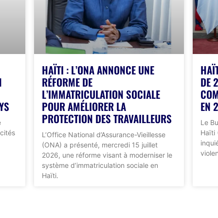
HAÏTI : L’ONA ANNONCE UNE
HAÏ
N
RÉFORME DE
DE 
L’IMMATRICULATION SOCIALE
COM
YS
POUR AMÉLIORER LA
EN 
PROTECTION DES TRAVAILLEURS
e
Le Bu
cités
Haïti
L’Office National d’Assurance-Vieillesse
inqui
(ONA) a présenté, mercredi 15 juillet
viole
2026, une réforme visant à moderniser le
système d’immatriculation sociale en
Haïti.