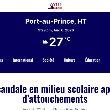
Port-au-Prince, HT
9:29 pm,
Aug 6, 2026
27
°C
ra
International
Société
Culture
Éducation
scandale en milieu scolaire a
d’attouchements
April 6, 2026
Mewodjina Fleurial