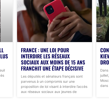
LL
FRANCE : UNE LOI POUR
CON
PLUS
INTERDIRE LES RÉSEAUX
KIE
SOCIAUX AUX MOINS DE 15 ANS
DRO
FRANCHIT UNE ÉTAPE DÉCISIVE
euil
Dans 
cès
juill
Les députés et sénateurs français sont
Mosco
parvenus à un compromis sur une
dans 
proposition de loi visant à interdire l’accès
aux réseaux sociaux aux jeunes de