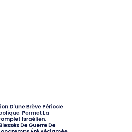
ion D'une Brève Période
bolique, Permet La
omplet Israélien.
 Blessés De Guerre De
A Longtemps Été Réclamée