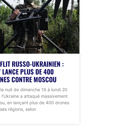
FLIT RUSSO-UKRAINIEN :
V LANCE PLUS DE 400
NES CONTRE MOSCOU
la nuit de dimanche 19 à lundi 20
et, l’Ukraine a attaqué massivement
u, en lançant plus de 400 drones
ses régions, selon