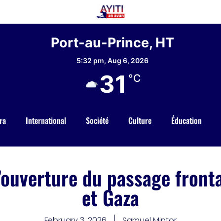
Port-au-Prince, HT
5:32 pm,
Aug 6, 2026
31
°C
ra
International
Société
Culture
Éducation
l’ouverture du passage front
et Gaza
February 3, 2026
Samuel Mintor