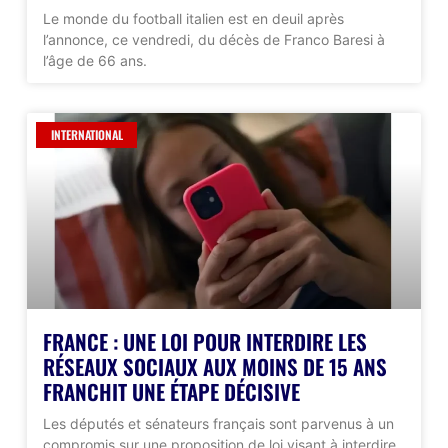
Le monde du football italien est en deuil après
l’annonce, ce vendredi, du décès de Franco Baresi à
l’âge de 66 ans.
INTERNATIONAL
FRANCE : UNE LOI POUR INTERDIRE LES
RÉSEAUX SOCIAUX AUX MOINS DE 15 ANS
FRANCHIT UNE ÉTAPE DÉCISIVE
Les députés et sénateurs français sont parvenus à un
compromis sur une proposition de loi visant à interdire