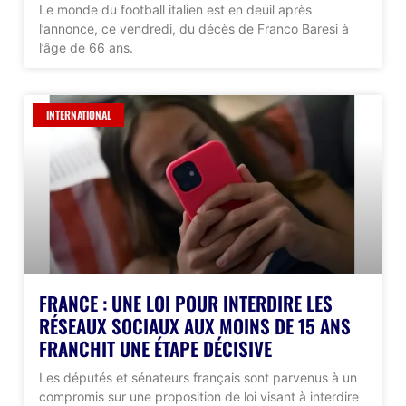
Le monde du football italien est en deuil après
l’annonce, ce vendredi, du décès de Franco Baresi à
l’âge de 66 ans.
INTERNATIONAL
FRANCE : UNE LOI POUR INTERDIRE LES
RÉSEAUX SOCIAUX AUX MOINS DE 15 ANS
FRANCHIT UNE ÉTAPE DÉCISIVE
Les députés et sénateurs français sont parvenus à un
compromis sur une proposition de loi visant à interdire