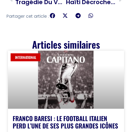
Tragédie Du Vol AI171 : 265 Vies Arrachées Au Ciel En Une Poignée De Secondes
Haïti Décroche 283 Millions $ : Un Méga Soutien Acté Au Sommet De Brasilia
Partager cet article :
Articles similaires
INTERNATIONAL
FRANCO BARESI : LE FOOTBALL ITALIEN
PERD L’UNE DE SES PLUS GRANDES ICÔNES