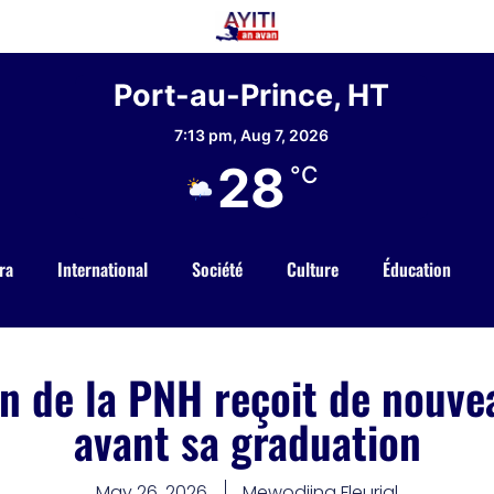
Port-au-Prince, HT
7:13 pm,
Aug 7, 2026
28
°C
ra
International
Société
Culture
Éducation
n de la PNH reçoit de nouv
avant sa graduation
May 26, 2026
Mewodjina Fleurial