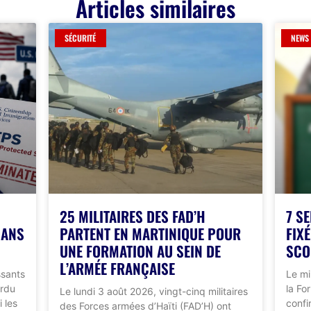
Articles similaires
SÉCURITÉ
NEWS
25 MILITAIRES DES FAD’H
7 S
DANS
PARTENT EN MARTINIQUE POUR
FIX
UNE FORMATION AU SEIN DE
SCO
L’ARMÉE FRANÇAISE
ssants
Le mi
erdu
la Fo
Le lundi 3 août 2026, vingt-cinq militaires
 les
confi
des Forces armées d’Haïti (FAD’H) ont