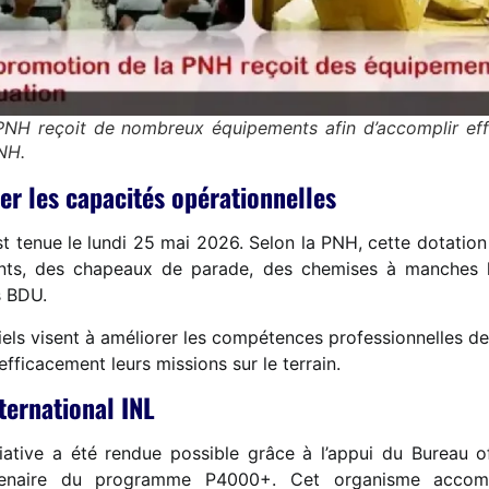
NH reçoit de nombreux équipements afin d’accomplir eff
PNH.
er les capacités opérationnelles
st tenue le lundi 25 mai 2026. Selon la PNH, cette dotati
nts, des chapeaux de parade, des chemises à manches l
s BDU.
iels visent à améliorer les compétences professionnelles des
fficacement leurs missions sur le terrain.
ternational INL
iative a été rendue possible grâce à l’appui du Bureau o
rtenaire du programme P4000+. Cet organisme accomp