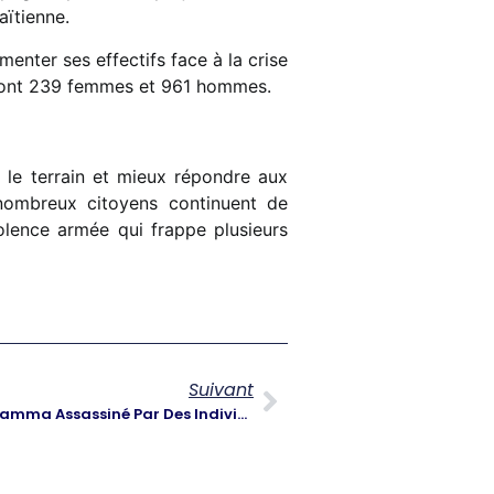
aïtienne.
enter ses effectifs face à la crise
, dont 239 femmes et 961 hommes.
r le terrain et mieux répondre aux
e nombreux citoyens continuent de
iolence armée qui frappe plusieurs
Suivant
Le Propriétaire Du Laboratoire Gamma Assassiné Par Des Individus Armés