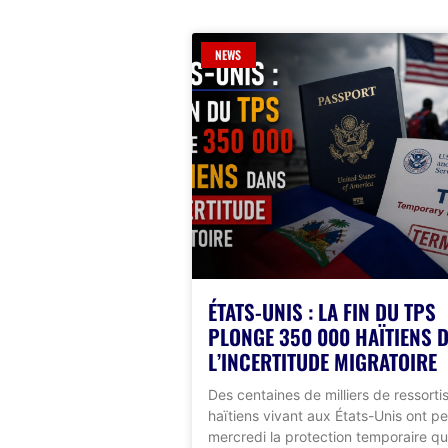
NEWS
ÉTATS-UNIS : LA FIN DU TPS
PLONGE 350 000 HAÏTIENS 
L’INCERTITUDE MIGRATOIRE
Des centaines de milliers de ressorti
haïtiens vivant aux États-Unis ont p
mercredi la protection temporaire qui