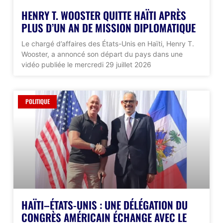
HENRY T. WOOSTER QUITTE HAÏTI APRÈS
PLUS D’UN AN DE MISSION DIPLOMATIQUE
Le chargé d’affaires des États-Unis en Haïti, Henry T.
Wooster, a annoncé son départ du pays dans une
vidéo publiée le mercredi 29 juillet 2026
POLITIQUE
HAÏTI–ÉTATS-UNIS : UNE DÉLÉGATION DU
CONGRÈS AMÉRICAIN ÉCHANGE AVEC LE