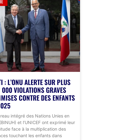
TÉ
TI : L’ONU ALERTE SUR PLUS
2 000 VIOLATIONS GRAVES
MISES CONTRE DES ENFANTS
2025
reau intégré des Nations Unies en
 (BINUH) et l’UNICEF ont exprimé leur
étude face à la multiplication des
nces touchant les enfants dans