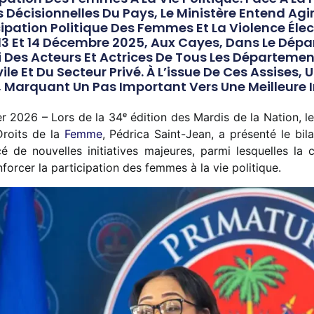
 Décisionnelles Du Pays, Le Ministère Entend Agi
cipation Politique Des Femmes Et La Violence Éle
, 13 Et 14 Décembre 2025, Aux Cayes, Dans Le Dép
 Des Acteurs Et Actrices De Tous Les Départemen
ile Et Du Secteur Privé. À L’issue De Ces Assises,
 Marquant Un Pas Important Vers Une Meilleure
r 2026 – Lors de la 34ᵉ édition des Mardis de la Nation, le
Droits de la
Femme
, Pédrica Saint-Jean, a présenté le bi
cé de nouvelles initiatives majeures, parmi lesquelles la
forcer la participation des femmes à la vie politique.