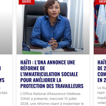
SOCIÉTÉ
SOCIÉ
HAÏTI : L’ONA ANNONCE UNE
HAÏ
N
RÉFORME DE
DE 
L’IMMATRICULATION SOCIALE
COM
YS
POUR AMÉLIORER LA
EN 
PROTECTION DES TRAVAILLEURS
e
Le Bu
cités
Haïti
L’Office National d’Assurance-Vieillesse
inqui
(ONA) a présenté, mercredi 15 juillet
viole
2026, une réforme visant à moderniser le