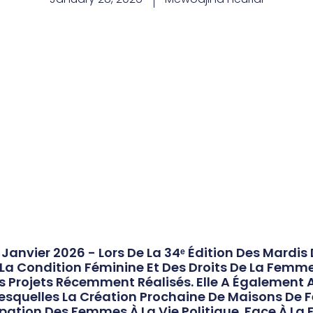
Janvier 2026 - Lors De La 34ᵉ Édition Des Mardis 
e La Condition Féminine Et Des Droits De La Femm
urs Projets Récemment Réalisés. Elle A Également
 Lesquelles La Création Prochaine De Maisons De
ipation Des Femmes À La Vie Politique. Face À La