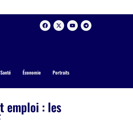
Santé
Économie
Portraits
 emploi : les
F