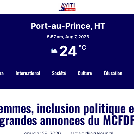
Port-au-Prince, HT
5:57 am,
Aug 7, 2026
24
°C
ra
International
Société
Culture
Éducation
emmes, inclusion politique et
grandes annonces du MCFD
January 28, 2026
Mewodjina Fleurial