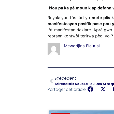
“
Nou pa ka pè moun k ap defann v
Reyaksyon fòs lòd yo
mete plis k
manifestasyon pasifik pase pou 
lòt manifestan deklare. Aprè gwo 
reprann kontwòl teritwa pèdi yo ?
Mewodjina Fleurial
Précédent
Mirebalais Sous Le Feu Des Atta
Partager cet article :