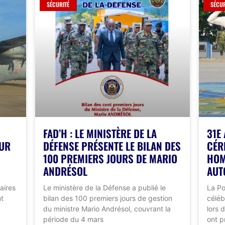
SÉCURITÉ
SÉCUR
FAD’H : LE MINISTÈRE DE LA
31E
OUR
DÉFENSE PRÉSENTE LE BILAN DES
CÉR
100 PREMIERS JOURS DE MARIO
HOM
ANDRÉSOL
AUT
aires
Le ministère de la Défense a publié le
La Po
nt
bilan des 100 premiers jours de gestion
céléb
du ministre Mario Andrésol, couvrant la
lors 
période du 4 mars
ont pr