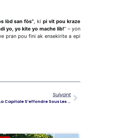
òs lòd san fòs”
, ki
pi vit pou kraze
i yo, yo kite yo mache lib!
” – yon
 pran pou fini ak ensekirite a epi
Suivant
Un An Après L’Accord Du 3 Avril : La Capitale S’effondre Sous Les Balles Des Gangs