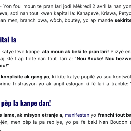
–
Yon foul moun te pran lari jodi Mèkredi 2 avril la nan y
nwa, soti nan tout kwen kapital la: Kanapevè, Kriswa, Petyon
at nan men, branch bwa, wòch, boutèy, yo ap mande
sekirit
tal la
 katye leve kanpe,
ata moun ak beki te pran lari!
Plizyè ens
aj klè t ap flote nan tout lari a:
“Nou Bouke! Nou bezwen
ou!”
.
e
konplisite ak gang yo
, ki kite katye popilè yo sou kontw
ime fristrasyon yo ak anpil eslogan ki fè lari a tranble:
 pèp la kanpe dan!
òs lame, ak misyon etranje a
,
manifestan
yo
franchi tout ba
ojèn, men pèp la pa repliye, yo pa fè bak! Nan Boudon
.