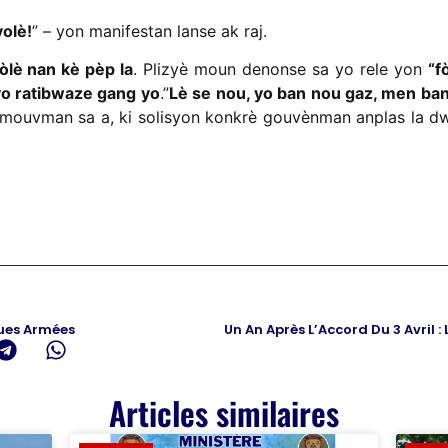
olè!
” – yon manifestan lanse ak raj.
òlè nan kè pèp la
. Plizyè moun denonse sa yo rele yon
“f
yo ratibwaze gang yo
.”
Lè se nou, yo ban nou gaz, men band
mouvman sa a, ki solisyon konkrè gouvènman anplas la dwe
ques Armées
Articles similaires