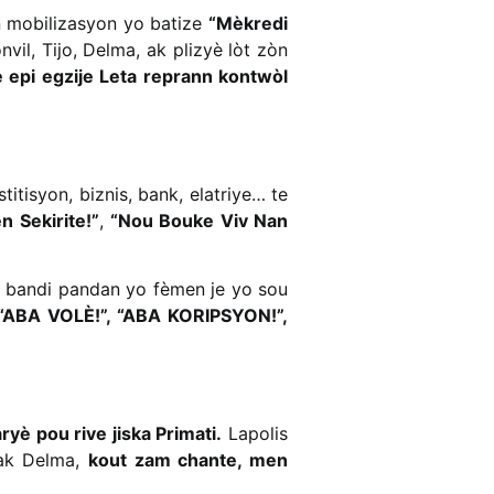
on mobilizasyon yo batize
“Mèkredi
vil, Tijo, Delma, ak plizyè lòt zòn
e epi egzije Leta reprann kontwòl
titisyon, biznis, bank, elatriye… te
 Sekirite!”
,
“Nou Bouke Viv Nan
òl bandi pandan yo fèmen je yo sou
“ABA VOLÈ!”, “ABA KORIPSYON!”,
ryè pou rive jiska Primati.
Lapolis
 ak Delma,
kout zam chante, men