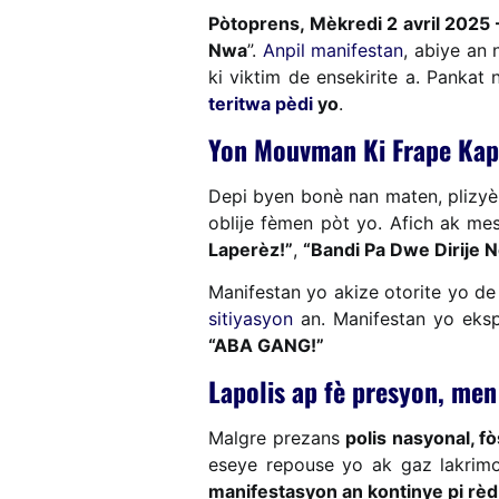
Pòtoprens, Mèkredi 2 avril 2025 
Nwa
”.
Anpil manifestan
, abiye an 
ki viktim de ensekirite a. Pank
teritwa pèdi
yo
.
Yon Mouvman Ki Frape Kapi
Depi byen bonè nan maten, plizyè
oblije fèmen pòt yo. Afich ak mes
Laperèz!”
,
“Bandi Pa Dwe Dirije N
Manifestan yo akize otorite yo d
sitiyasyon
an. Manifestan yo ekspr
“ABA GANG!”
Lapolis ap fè presyon, men
Malgre prezans
polis nasyonal, f
eseye repouse yo ak gaz lakrim
manifestasyon an kontinye pi rèd