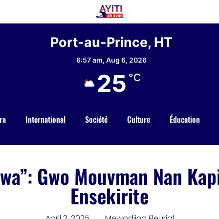
Port-au-Prince, HT
6:57 am,
Aug 6, 2026
25
°C
ra
International
Société
Culture
Éducation
wa”: Gwo Mouvman Nan Kapi
Ensekirite
April 2, 2025
Mewodjina Fleurial