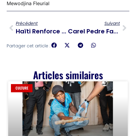
Mewodjina Fleurial
Précédent
Suivant
Haïti Renforce Sa Sécurité : La PNH Reçoit 25 Véhicules Blindés Grâce Au Soutien Des États-Unis
Carel Pedre Face À La Déportation : La Chute Brutale D’un Pilier De La Culture Médiatique Haïtienne
Partager cet article :
Articles similaires
CULTURE