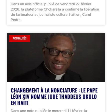
Dans un avis officiel publié ce vendredi 27 février
2026, la plateforme Chokarella a confirmé la libération
de l’animateur et journaliste culturel haïtien, Carel
Pedre.
ACTUALITÉS
CHANGEMENT À LA NONCIATURE : LE PAPE
LÉON XIV NOMME JUDE THADDEUS OKOLO
EN HAÏTI
Dans une note publiée le mercredi 11 février, la