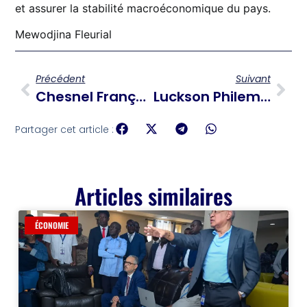
et assurer la stabilité macroéconomique du pays.
Mewodjina Fleurial
Précédent
Suivant
Chesnel François Face À L’épreuve De La DGI : Réformes, Performance Et Crédibilité En Jeu
Luckson Philemond Prend La Tête Du PNCS
Partager cet article :
Articles similaires
ÉCONOMIE