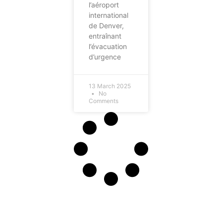
l’aéroport
international
de Denver,
entraînant
l’évacuation
d’urgence
13 March 2025
No
Comments