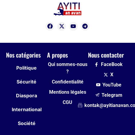
Nos catégories
A propos
Nous contacter
Qui sommes-nous
FaceBook
Politique
?
X
Sécurité
Confidentialité
YouTube
Mentions légales
Telegram
Diaspora
CGU
kontak@ayitianavan.c
International
Société