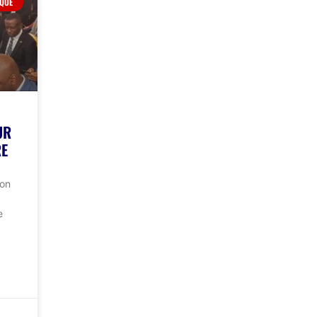
IQUE
UR
RE
ion
e