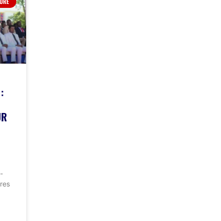
TURE
:
UR
-
res