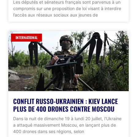
Les députés et sénateurs français sont parvenus à un
compromis sur une proposition de loi visant à interdire
l’accès aux réseaux sociaux aux jeunes de
INTERNATIONAL
CONFLIT RUSSO-UKRAINIEN : KIEV LANCE
PLUS DE 400 DRONES CONTRE MOSCOU
Dans la nuit de dimanche 19 à lundi 20 juillet, l’Ukraine
a attaqué massivement Moscou, en lançant plus de
400 drones dans ses régions, selon