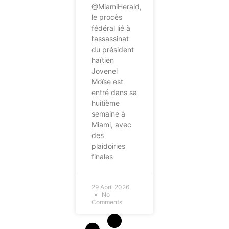
@MiamiHerald,
le procès
fédéral lié à
l’assassinat
du président
haïtien
Jovenel
Moïse est
entré dans sa
huitième
semaine à
Miami, avec
des
plaidoiries
finales
29 April 2026
No
Comments