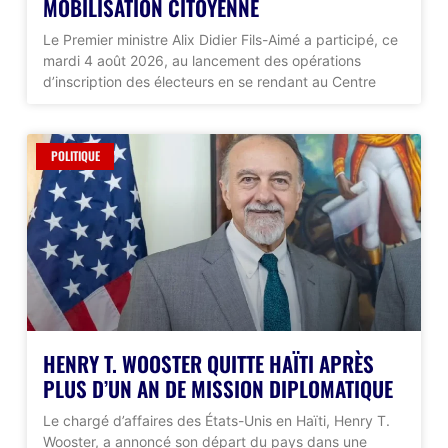
MOBILISATION CITOYENNE
Le Premier ministre Alix Didier Fils-Aimé a participé, ce
mardi 4 août 2026, au lancement des opérations
d’inscription des électeurs en se rendant au Centre
POLITIQUE
HENRY T. WOOSTER QUITTE HAÏTI APRÈS
PLUS D’UN AN DE MISSION DIPLOMATIQUE
Le chargé d’affaires des États-Unis en Haïti, Henry T.
Wooster, a annoncé son départ du pays dans une