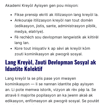
Akademi Kreyòl Ayisyen gen pou misyon:
Fikse prensip ekriti ak itilizasyon lang kreyòl la.
Ankouraje itilizasyon kreyòl nan tout domèn
(edikasyon, jistis, sante, administrasyon piblik,
medya, elatriye).
Fè rechèch sou devlopman lengwistik ak kiltirèl
lang lan.
Kore tout inisyativ k ap sèvi ak kreyòl kòm
zouti kominikasyon ak pwogrè sosyal.
Lang Kreyòl, Zouti Devlopman Sosyal ak
Idantite Kolektif
Lang kreyòl la se plis pase yon mwayen
kominikasyon — li se nannan idantite pèp ayisyen
an. Li pote memwa istorik, vizyon ak rèv pèp la. Se
atravè li majorite popilasyon an ka jwenn aksè ak
edikasyon, enfòmasyon ak pwogrè sosyal. Se poutèt