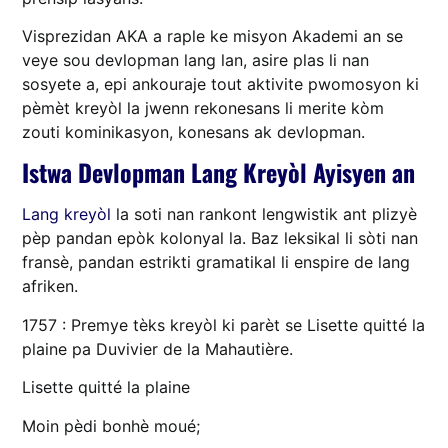
Visprezidan AKA a raple ke misyon Akademi an se
veye sou devlopman lang lan, asire plas li nan
sosyete a, epi ankouraje tout aktivite pwomosyon ki
pèmèt kreyòl la jwenn rekonesans li merite kòm
zouti kominikasyon, konesans ak devlopman.
Istwa Devlopman Lang Kreyòl Ayisyen an
Lang kreyòl
la soti nan rankont lengwistik ant plizyè
pèp pandan epòk kolonyal la. Baz leksikal li sòti nan
fransè, pandan estrikti gramatikal li enspire de lang
afriken.
1757 : Premye tèks kreyòl ki parèt se Lisette quitté la
plaine pa Duvivier de la Mahautière.
Lisette quitté la plaine
Moin pèdi bonhè moué;