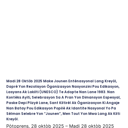
Madi 28 Oktòb 2025 Make Jounen Entènasyonal Lang Kreyòl,
Daprè Yon Rezolisyon Òganizasyon Nasyonzini Pou Edikasyon,
Lasyans Ak Lakilti (UNESCO) Te Adopte Nan Lane 1983. Nan
Kontèks Ayiti, Selebrasyon Sa A Pran Yon Dimansyon Espesyal,
Paske Depi Plizyè Lane, Sant Kiltirèl Ak Òganizasyon Ki Angaje
Nan Batay Pou Edikasyon Popilè Ak Idantite Nasyonal Yo Pa
Sèlman Selebre Yon “jounen”, Men Tout Yon Mwa Lang Ak Kilti
Kreyòl.
Pòtoprens, 28 oktòb 2025 – Madi 28 oktòb 2025