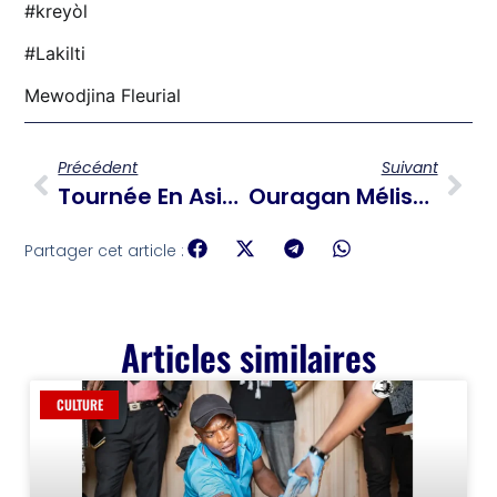
#kreyòl
#Lakilti
Mewodjina Fleurial
Précédent
Suivant
Tournée En Asie : Donald Trump Au Japon Pour Une Visite Historique, Et La Signature D’accords Majeurs
Ouragan Mélissa En Haïti : Petit-Goâve Dévastée, Une Vingtaine De Morts Et Des Disparus
Partager cet article :
Articles similaires
CULTURE