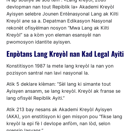
devlopman nan tout Repiblik la» Akademi Kreyòl
Ayisyen selebre Jounen Entènasyonal Lang ak Kilti
Kreyòl ane sa a. Depatman Edikasyon Nasyonal
rekonèt ofisyèlman nosyon “Mwa Lang ak Kilti
Kreyòl” sa a kòm yon eleman esansyèl nan
pwomosyon idantite ayisyen.
Enpòtans Lang Kreyòl nan Kad Legal Ayiti
Konstitisyon 1987 la mete lang kreyòl la nan yon
pozisyon santral nan lavi nasyonal la.
Atik 5 deklare klèman: “Sèl lang ki simante tout
Ayisyen ansanm, se lang kreyòl. Kreyòl ak franse se
lang ofisyèl Repiblik Ayiti.”
Atik 213 bay nesans ak Akademi Kreyòl Ayisyen
(AKA), yon enstitisyon ki gen misyon pou “fikse lang
kreyòl la epi fè l devlope anfòm, nan lòd, selon
prensip lasyans.”