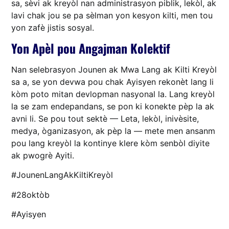
sa, sèvi ak kreyòl nan administrasyon piblik, lekòl, ak
lavi chak jou se pa sèlman yon kesyon kilti, men tou
yon zafè jistis sosyal.
Yon Apèl pou Angajman Kolektif
Nan selebrasyon Jounen ak Mwa Lang ak Kilti Kreyòl
sa a, se yon devwa pou chak Ayisyen rekonèt lang li
kòm poto mitan devlopman nasyonal la. Lang kreyòl
la se zam endepandans, se pon ki konekte pèp la ak
avni li. Se pou tout sektè — Leta, lekòl, inivèsite,
medya, òganizasyon, ak pèp la — mete men ansanm
pou lang kreyòl la kontinye klere kòm senbòl diyite
ak pwogrè Ayiti.
#JounenLangAkKiltiKreyòl
#28oktòb
#Ayisyen