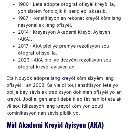
1980 : Leta adopte òtograf ofisyèl kreyòl la,
yon sistèm fonolojik ki senp epi aksesib.
1987 : Konstitisyon an rekonèt kreyòl kòm lang
nasyonal ak lang ofisyèl.
2014 : Kreyasyon Akademi Kreyòl Ayisyen
(AKA).
2017 : AKA pibliye premye rezolisyon sou
òtograf ofisyèl la.
2023 : AKA pibliye dezyèm rezolisyon sou
òtograf kreyòl ayisyen an.
Eta Nouyòk adopte
lang kreyòl
kòm sizyèm lang
ofisyèl li an 2008. Sa vle di tout enstitisyon leta yo
oblije bay sèvis ak tradiksyon dokiman ofisyèl yo an
kreyòl. Jodi a, gen anpil deba k ap fèt nan lòt eta ak
vil sou itilizasyon lang kreyòl kòm yon zouti
kominikasyon nan sèvis piblik yo.
Wòl Akademi Kreyòl Ayisyen (AKA)