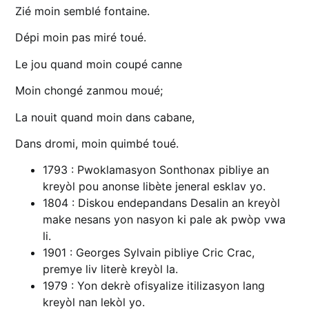
Zié moin semblé fontaine.
Dépi moin pas miré toué.
Le jou quand moin coupé canne
Moin chongé zanmou moué;
La nouit quand moin dans cabane,
Dans dromi, moin quimbé toué.
1793 : Pwoklamasyon Sonthonax pibliye an
kreyòl pou anonse libète jeneral esklav yo.
1804 : Diskou endepandans Desalin an kreyòl
make nesans yon nasyon ki pale ak pwòp vwa
li.
1901 : Georges Sylvain pibliye Cric Crac,
premye liv literè kreyòl la.
1979 : Yon dekrè ofisyalize itilizasyon lang
kreyòl nan lekòl yo.