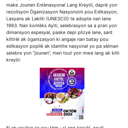
make Jounen Entènasyonal Lang Kreyòl, daprè yon
rezolisyon Òganizasyon Nasyonzini pou Edikasyon,
Lasyans ak Lakilti (UNESCO) te adopte nan lane
1983. Nan kontèks Ayiti, selebrasyon sa a pran yon
dimansyon espesyal, paske depi plizyè lane, sant
kiltirèl ak òganizasyon ki angaje nan batay pou
edikasyon popilè ak idantite nasyonal yo pa sèlman
selebre yon “jounen”, men tout yon mwa lang ak kilti
kreyòl.
N ap souliye se sou tèm : «Lang kreyòl, zouti