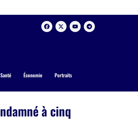
Santé
Économie
Portraits
condamné à cinq