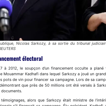
ublique, Nicolas Sarkozy, à sa sortie du tribunal judicia
REUTERS
nancement électoral
07 à 2012, le soupçon d’un financement occulte a plané 
de Mouammar Kadhafi dans lequel Sarkozy a joué un grand r
es pots de vin pour financer sa campagne. Lors de sa campag
émontrant que près de 50 millions ont été versés à Sark
es documents.
émoignages, alors que Sarkozy était ministre de l’intéri
ationale s’il finançait sa campagne. Élu président, Kadhaf