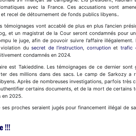
plomatiques avec la France. Ces accusations vont amene
, et recel de détournement de fonds publics libyens..
rs témoignages vont accablé de plus en plus l’ancien prés
og, et un magistrat de la Cour seront condamnés pour une
mpu le juge, afin de pouvoir suivre l’affaire illégalement
 violation du
secret de l’instruction
,
corruption
et
trafic 
finitivement condamnés en 2024.
ire est Takieddine. Les témoignages de ce dernier sont gr
er des millions dans des sacs. Le camp de Sarkozy a re
ibyens. Après de nombreuses investigations, parfois très 
authentifier certains documents, et de la mort de certains t
s en 2025.
 ses proches seraient jugés pour financement illégal de s
re
!!!