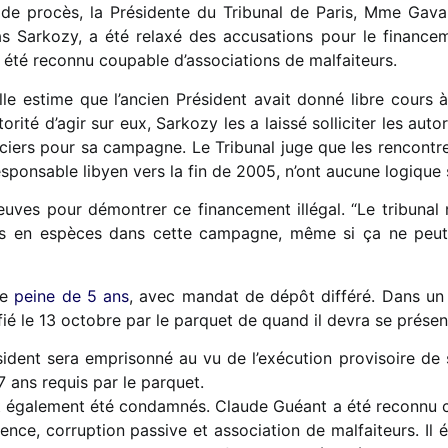
de procès, la Présidente du Tribunal de Paris, Mme Gavar
las Sarkozy, a été relaxé des accusations pour le finance
 a été reconnu coupable d’associations de malfaiteurs.
elle estime que l’ancien Président avait donné libre cours 
torité d’agir sur eux, Sarkozy les a laissé solliciter les auto
nciers pour sa campagne. Le Tribunal juge que les rencontr
sponsable libyen vers la fin de 2005, n’ont aucune logique
reuves pour démontrer ce financement illégal. “Le tribunal
ros en espèces dans cette campagne, même si ça ne peut
ne
peine de 5 ans
, avec mandat de dépôt différé. Dans un 
tifié le 13 octobre par le parquet de quand il devra se prése
ident sera emprisonné au vu de l’exécution provisoire de s
7 ans requis par le parquet.
 également été condamnés. Claude Guéant a été reconnu c
uence, corruption passive et association de malfaiteurs. Il 