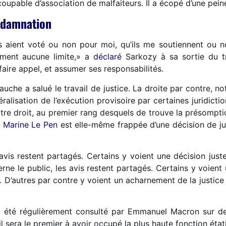
coupable d’association de malfaiteurs. Il a écopé d’une pei
ondamnation
s aient voté ou non pour moi, qu’ils me soutiennent ou no
ément aucune limite,» a
déclaré
Sarkozy à sa sortie du tr
it faire appel, et assumer ses responsabilités.
gauche a salué le travail de justice. La droite par contre, n
éralisation de l’exécution provisoire par certaines juridict
tre droit, au premier rang desquels de trouve la présomptio
e
Marine Le Pen
est elle-même frappée d’une décision de j
 avis restent partagés. Certains y voient une décision just
cerne le public, les avis restent partagés. Certains y voien
ce. D’autres par contre y voient un acharnement de la justice
été régulièrement consulté par Emmanuel Macron sur des 
il sera le premier à avoir occupé la plus haute fonction éta