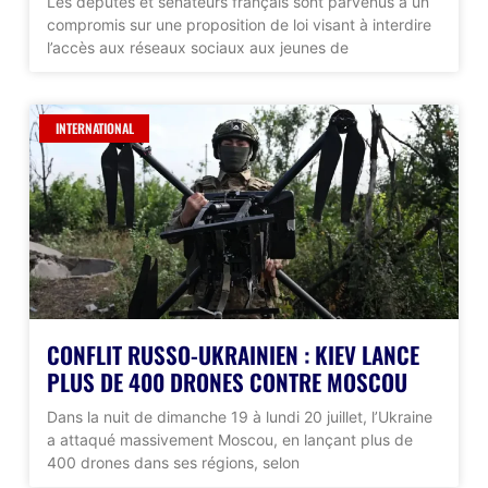
Les députés et sénateurs français sont parvenus à un
compromis sur une proposition de loi visant à interdire
l’accès aux réseaux sociaux aux jeunes de
INTERNATIONAL
CONFLIT RUSSO-UKRAINIEN : KIEV LANCE
PLUS DE 400 DRONES CONTRE MOSCOU
Dans la nuit de dimanche 19 à lundi 20 juillet, l’Ukraine
a attaqué massivement Moscou, en lançant plus de
400 drones dans ses régions, selon