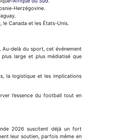
xique–
Afrique du Sud
.
Bosnie-Herzégovine.
raguay.
e, le Canada et les États-Unis.
. Au-delà du sport, cet événement
 plus large et plus médiatisé que
 la logistique et les implications
rver l’essence du football tout en
nde 2026 suscitent déjà un fort
ment leur soutien, parfois même en