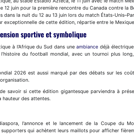
que, au stade Estadio Azteca, le 11 juin avec le match Me
 le 12 juin pour la première rencontre du Canada contre la 
s dans la nuit du 12 au 13 juin lors du match États-Unis–Pa
leur exceptionnelle de cette édition, répartie entre le Mexiqu
ension sportive et symbolique
ique à l’Afrique du Sud dans une
ambiance
déjà électrique
’histoire du football mondial, avec un tournoi plus long,
ondial 2026 est aussi marqué par des débats sur les coûts,
organisation.
 de savoir si cette édition gigantesque parviendra à prése
a hauteur des attentes.
s
iaspora, l’annonce et le lancement de la Coupe du Mo
supporters qui achètent leurs maillots pour afficher fière