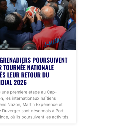
 GRENADIERS POURSUIVENT
R TOURNÉE NATIONALE
ÈS LEUR RETOUR DU
DIAL 2026
 une première étape au Cap-
en, les internationaux haïtiens
ns Nazon, Martin Expérience et
 Duverger sont désormais à Port-
ince, où ils poursuivent les activités