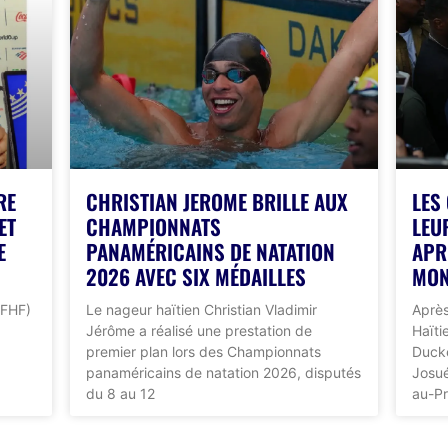
RE
CHRISTIAN JEROME BRILLE AUX
LES
ET
CHAMPIONNATS
LEU
E
PANAMÉRICAINS DE NATATION
APR
2026 AVEC SIX MÉDAILLES
MON
(FHF)
Le nageur haïtien Christian Vladimir
Après
Jérôme a réalisé une prestation de
Haïti
premier plan lors des Championnats
Ducke
panaméricains de natation 2026, disputés
Josué
du 8 au 12
au-Pr