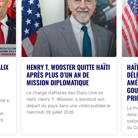
ALIX
HENRY T. WOOSTER QUITTE HAÏTI
HAÏ
APRÈS PLUS D’UN AN DE
DÉL
MISSION DIPLOMATIQUE
AMÉ
GOU
Le chargé d’affaires des États-Unis en
PRI
Haïti, Henry T. Wooster, a annoncé son
imé a
départ du pays dans une vidéo publiée le
Le Pr
mercredi 29 juillet 2026
on
Aimé 
re
natio
du Co