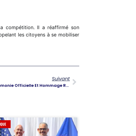
la compétition. Il a réaffirmé son
ppelant les citoyens à se mobiliser
Suivant
31e Anniversaire De La PNH : Cérémonie Officielle Et Hommage Rendu Par Les Autorités
IQUE