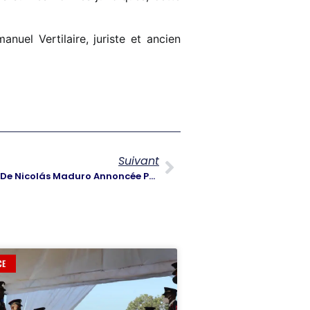
nuel Vertilaire, juriste et ancien
Suivant
Crise Au Venezuela : Arrestation De Nicolás Maduro Annoncée Par Washington
CE