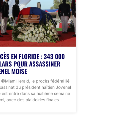
CÈS EN FLORIDE : 343 000
LARS POUR ASSASSINER
ENEL MOÏSE
 @MiamiHerald, le procès fédéral lié
ssassinat du président haïtien Jovenel
 est entré dans sa huitième semaine
mi, avec des plaidoiries finales