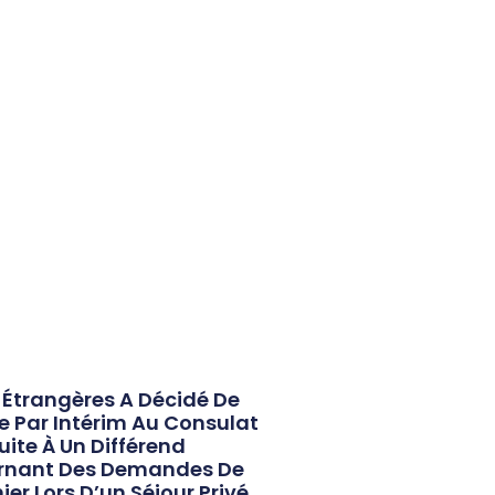
s Étrangères A Décidé De
e Par Intérim Au Consulat
uite À Un Différend
cernant Des Demandes De
r Lors D’un Séjour Privé.