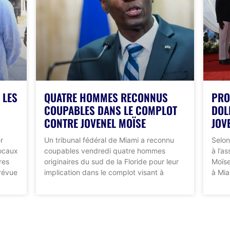
 LES
QUATRE HOMMES RECONNUS
PRO
COUPABLES DANS LE COMPLOT
DOL
CONTRE JOVENEL MOÏSE
JOV
r
Un tribunal fédéral de Miami a reconnu
Selon
locaux
coupables vendredi quatre hommes
à l’a
res
originaires du sud de la Floride pour leur
Moïse
prévue
implication dans le complot visant à
à Mia