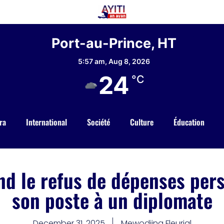
Port-au-Prince, HT
5:57 am,
Aug 8, 2026
24
°C
ra
International
Société
Culture
Éducation
nd le refus de dépenses per
son poste à un diplomate
December 31, 2025
Mewodjina Fleurial