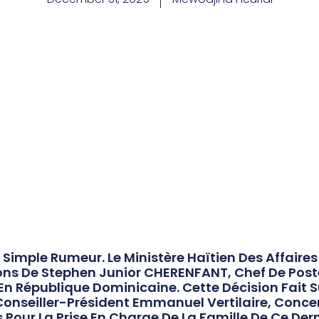
 Simple Rumeur. Le Ministère Haïtien Des Affaire
ons De Stephen Junior CHERENFANT, Chef De Post
En République Dominicaine. Cette Décision Fait S
onseiller-Président Emmanuel Vertilaire, Con
our La Prise En Charge De La Famille De Ce Dernie