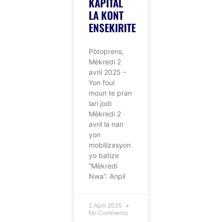
KAPITAL
LA KONT
ENSEKIRITE
Pòtoprens,
Mèkredi 2
avril 2025 –
Yon foul
moun te pran
lari jodi
Mèkredi 2
avril la nan
yon
mobilizasyon
yo batize
“Mèkredi
Nwa”. Anpil
2 April 2025
No Comments