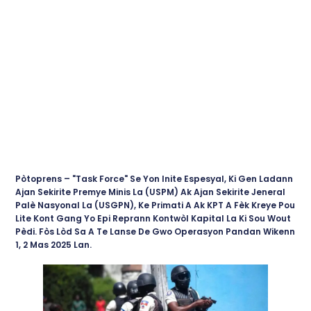
Pòtoprens – "Task Force" Se Yon Inite Espesyal, Ki Gen Ladann
Ajan Sekirite Premye Minis La (USPM) Ak Ajan Sekirite Jeneral
Palè Nasyonal La (USGPN), Ke Primati A Ak KPT A Fèk Kreye Pou
Lite Kont Gang Yo Epi Reprann Kontwòl Kapital La Ki Sou Wout
Pèdi. Fòs Lòd Sa A Te Lanse De Gwo Operasyon Pandan Wikenn
1, 2 Mas 2025 Lan.