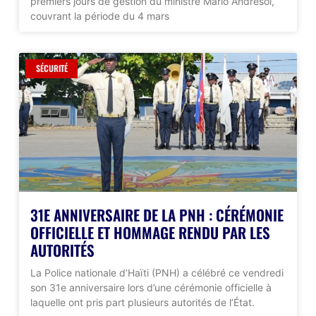
premiers jours de gestion du ministre Mario Andrésol,
couvrant la période du 4 mars
SÉCURITÉ
31E ANNIVERSAIRE DE LA PNH : CÉRÉMONIE
OFFICIELLE ET HOMMAGE RENDU PAR LES
AUTORITÉS
La Police nationale d’Haïti (PNH) a célébré ce vendredi
son 31e anniversaire lors d’une cérémonie officielle à
laquelle ont pris part plusieurs autorités de l’État.