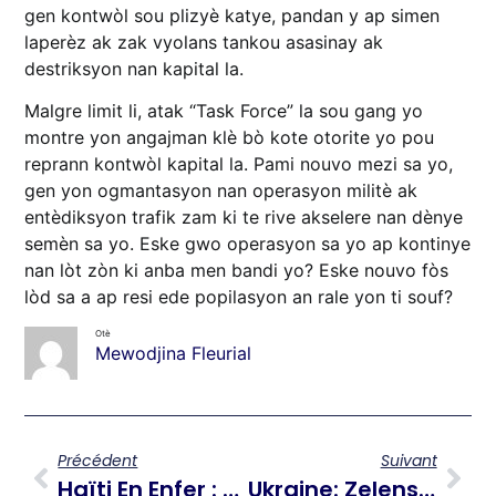
gen kontwòl sou plizyè katye, pandan y ap simen
laperèz ak zak vyolans tankou asasinay ak
destriksyon nan kapital la.
Malgre limit li, atak “Task Force” la sou gang yo
montre yon angajman klè bò kote otorite yo pou
reprann kontwòl kapital la. Pami nouvo mezi sa yo,
gen yon ogmantasyon nan operasyon militè ak
entèdiksyon trafik zam ki te rive akselere nan dènye
semèn sa yo. Eske gwo operasyon sa yo ap kontinye
nan lòt zòn ki anba men bandi yo? Eske nouvo fòs
lòd sa a ap resi ede popilasyon an rale yon ti souf?
Otè
Mewodjina Fleurial
Précédent
Suivant
Haïti En Enfer : Delmas 30 Et Tabarre 25, 27 Figurent Sur La Liste Des Territoires Perdus
Ukraine: Zelensky Est Prêt À Travailler Sous La Direction De Donald Trump