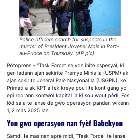
Police officers search for suspects in the
murder of President Jovenel Mois in Port-
au-Prince on Thursday. (AP pic)
Pòtoprens – “Task Force” se yon inite espesyal, ki
gen ladann ajan sekirite Premye Minis la (USPM) ak
ajan sekirite Jeneral Palè Nasyonal la (USGPN), ke
Primati a ak KPT a fèk kreye pou lite kont gang yo
epi reprann kontwòl
kapital la ki sou wout pèdi
. Fòs
lòd sa a te lanse de gwo operasyon pandan wikenn
1, 2 mas 2025 lan.
Yon gwo operasyon nan fyèf Babekyou
Samdi 1e mas nan aprè midi, “Task Force” te lanse