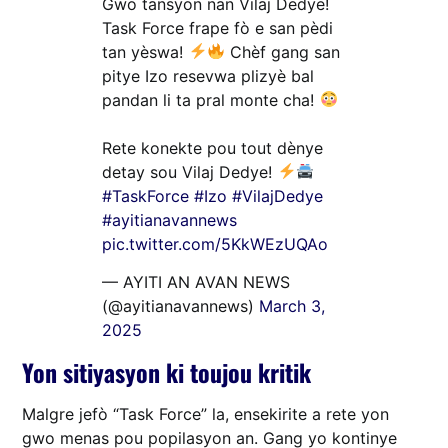
Gwo tansyon nan Vilaj Dedye!
Task Force frape fò e san pèdi
tan yèswa!
Chèf gang san
pitye Izo resevwa plizyè bal
pandan li ta pral monte cha!
Rete konekte pou tout dènye
detay sou Vilaj Dedye!
#TaskForce
#Izo
#VilajDedye
#ayitianavannews
pic.twitter.com/5KkWEzUQAo
— AYITI AN AVAN NEWS
(@ayitianavannews)
March 3,
2025
Yon sitiyasyon ki toujou kritik
Malgre jefò “Task Force” la, ensekirite a rete yon
gwo menas pou popilasyon an. Gang yo kontinye