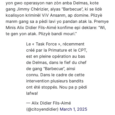
yon gwo operasyon nan zòn anba Delmas, kote
gang Jimmy Chérizier, alyas “Barbecue”, ki se lidè
koalisyon kriminèl ViV Ansanm, ap domine. Plizyè
manm gang sa a pèdi lavi yo pandan atak la. Premye
Minis Alix Didier Fils-Aimé konfime epi deklare: “Wi,
te gen yon atak. Plizyè bandi mouri.”
Le « Task Force », récemment
créé par la Primature et le CPT,
est en pleine opération au bas
de Delmas, dans le fief du chef
de gang “Barbecue”, ainsi
connu. Dans le cadre de cette
intervention plusieurs bandits
ont été stoppés. Nou pa p pèdi
lafwa!
— Alix Didier Fils-Aimé
(@citoyendidier)
March 1, 2025