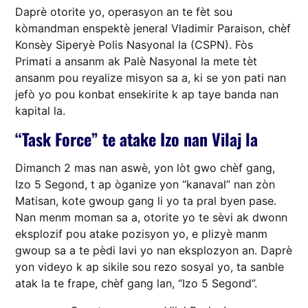
Daprè otorite yo, operasyon an te fèt sou
kòmandman enspektè jeneral Vladimir Paraison, chèf
Konsèy Siperyè Polis Nasyonal la (CSPN). Fòs
Primati a ansanm ak Palè Nasyonal la mete tèt
ansanm pou reyalize misyon sa a, ki se yon pati nan
jefò yo pou konbat ensekirite k ap taye banda nan
kapital la.
“Task Force” te atake Izo nan Vilaj la
Dimanch 2 mas nan aswè, yon lòt gwo chèf gang,
Izo 5 Segond, t ap òganize yon “kanaval” nan zòn
Matisan, kote gwoup gang li yo ta pral byen pase.
Nan menm moman sa a, otorite yo te sèvi ak dwonn
eksplozif pou atake pozisyon yo, e plizyè manm
gwoup sa a te pèdi lavi yo nan eksplozyon an. Daprè
yon videyo k ap sikile sou rezo sosyal yo, ta sanble
atak la te frape, chèf gang lan, “Izo 5 Segond”.