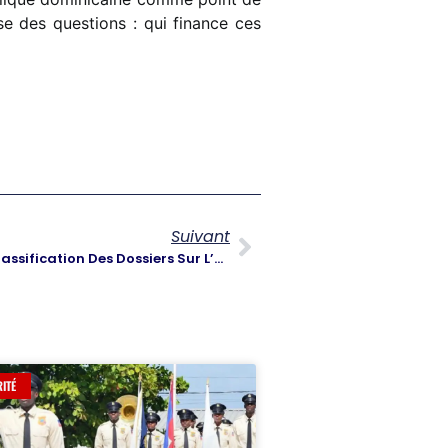
se des questions : qui finance ces
Suivant
Dimitri Hérard Demande La Déclassification Des Dossiers Sur L’assassinat De Jovenel Moïse
ITÉ