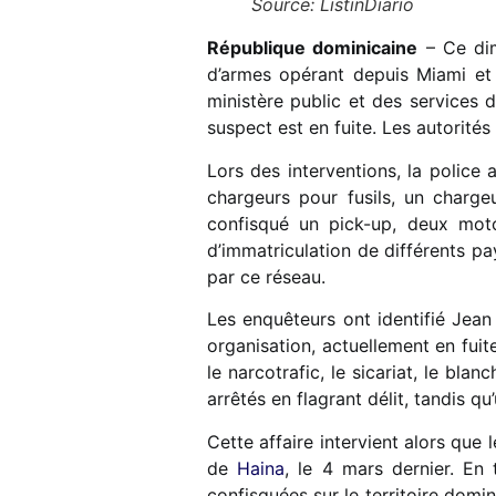
Source: ListinDiario
République dominicaine
– Ce dim
d’armes opérant depuis Miami et 
ministère public et des services d
suspect est en fuite. Les autorité
Lors des interventions, la police a
chargeurs pour fusils, un charge
confisqué un pick-up, deux mot
d’immatriculation de différents p
par ce réseau.
Les enquêteurs ont identifié Jea
organisation, actuellement en fuit
le narcotrafic, le sicariat, le bl
arrêtés en flagrant délit, tandis 
Cette affaire intervient alors que
de
Haina
, le 4 mars dernier. En
confisquées sur le territoire domi