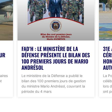
FAD’H : LE MINISTÈRE DE LA
31E
OUR
DÉFENSE PRÉSENTE LE BILAN DES
CÉR
100 PREMIERS JOURS DE MARIO
HOM
ANDRÉSOL
AUT
aires
Le ministère de la Défense a publié le
La Po
nt
bilan des 100 premiers jours de gestion
céléb
du ministre Mario Andrésol, couvrant la
lors 
période du 4 mars
ont pr