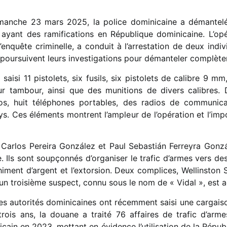
anche 23 mars 2025, la police dominicaine a démantelé u
ayant des ramifications en République dominicaine. L’op
’enquête criminelle, a conduit à l’arrestation de deux indiv
s poursuivent leurs investigations pour démanteler complète
 saisi 11 pistolets, six fusils, six pistolets de calibre 9 m
ur tambour, ainsi que des munitions de divers calibres. D
os, huit téléphones portables, des radios de communica
ays. Ces éléments montrent l’ampleur de l’opération et l’im
n Carlos Pereira González et Paul Sebastián Ferreyra Gon
e. Ils sont soupçonnés d’organiser le trafic d’armes vers d
anchiment d’argent et l’extorsion. Deux complices, Wellinston
qu’un troisième suspect, connu sous le nom de « Vidal », est
 les autorités dominicaines ont récemment saisi une cargai
 trois ans, la douane a traité 76 affaires de trafic d’ar
nicain en 2023, mettant en évidence l’utilisation de la Ré