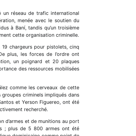
n réseau de trafic international
ération, menée avec le soutien du
idus à Baní, tandis qu’un troisième
ment cette organisation criminelle.
m, 19 chargeurs pour pistolets, cinq
e plus, les forces de l’ordre ont
tion, un poignard et 20 plaques
portance des ressources mobilisées
zález comme les cerveaux de cette
es groupes criminels impliqués dans
 Santos et Yerson Figuereo, ont été
 activement recherché.
son d’armes et de munitions au port
mes ; plus de 5 800 armes ont été
publique dominicaine comme point de