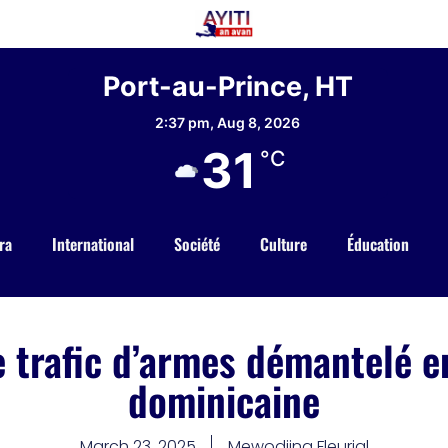
Port-au-Prince, HT
2:37 pm,
Aug 8, 2026
31
°C
ra
International
Société
Culture
Éducation
 trafic d’armes démantelé 
dominicaine
March 23, 2025
Mewodjina Fleurial