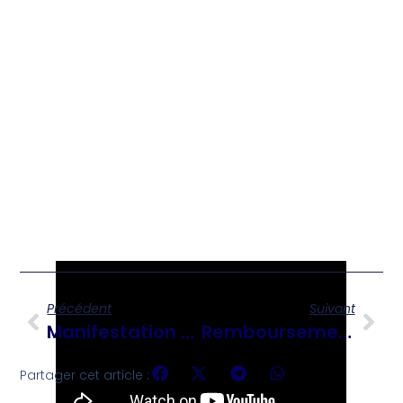
Précédent
Suivant
Manifestation Étouffée À Canapé-Vert : Un Massacre Évité De Justesse
Remboursement De La Dette : Mais QUI Va Gérer Les Milliards ? Le CPT ?
Partager cet article :