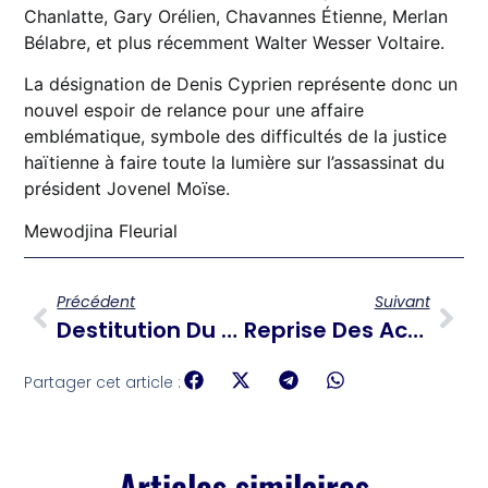
Chanlatte, Gary Orélien, Chavannes Étienne, Merlan
Bélabre, et plus récemment Walter Wesser Voltaire.
La désignation de Denis Cyprien représente donc un
nouvel espoir de relance pour une affaire
emblématique, symbole des difficultés de la justice
haïtienne à faire toute la lumière sur l’assassinat du
président Jovenel Moïse.
Mewodjina Fleurial
Précédent
Suivant
Destitution Du Président Malgache, Une Nouvelle Étape Franchie Dans Les Mouvements De Revendication
Reprise Des Activités À La CODEVI Après Deux Semaines De Grève
Partager cet article :
Articles similaires