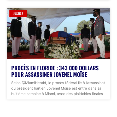
JUSTICE
PROCÈS EN FLORIDE : 343 000 DOLLARS
POUR ASSASSINER JOVENEL MOÏSE
Selon @MiamiHerald, le procès fédéral lié à l’assassinat
du président haïtien Jovenel Moïse est entré dans sa
huitième semaine à Miami, avec des plaidoiries finales