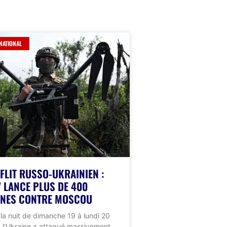
NATIONAL
FLIT RUSSO-UKRAINIEN :
V LANCE PLUS DE 400
NES CONTRE MOSCOU
la nuit de dimanche 19 à lundi 20
et, l’Ukraine a attaqué massivement