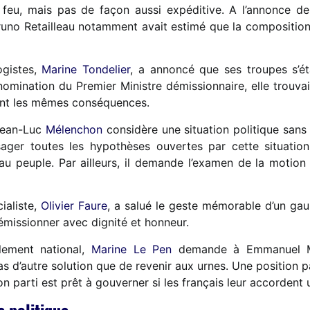
feu, mais pas de façon aussi expéditive. A l’annonce d
. Bruno Retailleau notamment avait estimé que la compositio
ogistes,
Marine Tondelier
, a annoncé que ses troupes s’ét
omination du Premier Ministre démissionnaire, elle trouvait
ent les mêmes conséquences.
 Jean-Luc
Mélenchon
considère une situation politique sans 
ger toutes les hypothèses ouvertes par cette situation.
au peuple. Par ailleurs, il demande l’examen de la motio
ialiste,
Olivier Faure
, a salué le geste mémorable d’un gaulli
démissionner avec dignité et honneur.
lement national,
Marine Le Pen
demande à Emmanuel Ma
pas d’autre solution que de revenir aux urnes. Une position 
on parti est prêt à gouverner si les français leur accordent 
 politique