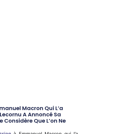
mmanuel Macron Qui L’a
 Lecornu A Annoncé Sa
re Considère Que L’on Ne
ssion
à Emmanuel Macron qui l’a