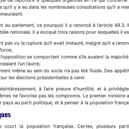
ayé de répondre à quelques urgences en ce qui concerne la
e qu’il y a eu dans les nombreuses consultations qu’il a men
emeuraient.
nt au parlement, ce pourquoi il a renoncé à l’article 49.3,
lée nationale. Il a évoqué trois raisons pour lesquelles il 
t pas vu la rupture qu’il avait instauré, malgré qu’il a renon
force;
 l’opposition se comportent comme s’ils avaient la majorité
endaient l’un l’autre;
nt même au sein du socle n’a pas été fluide. Des appétits
sur les élections présidentielles à venir.
intéressement, à faire preuve d’humilité, et à privilégier
rêmes ne favorise pas les compromis. Le premier ministre 
ur pays au parti politique, et à penser à la population frança
iques
court la population française. Certes, plusieurs part