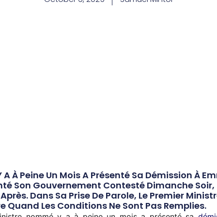
Y A À Peine Un Mois A Présenté Sa Démission À E
enté Son Gouvernement Contesté Dimanche Soir,
près. Dans Sa Prise De Parole, Le Premier Minist
tre Quand Les Conditions Ne Sont Pas Remplies.
inistre nommé y a à peine un mois a présenté sa
démi