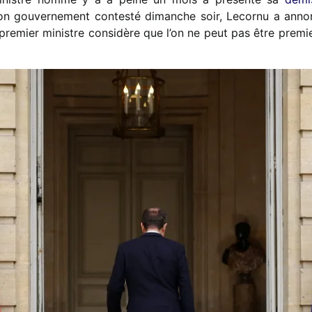
on gouvernement contesté dimanche soir, Lecornu a anno
 premier ministre considère que l’on ne peut pas être premi