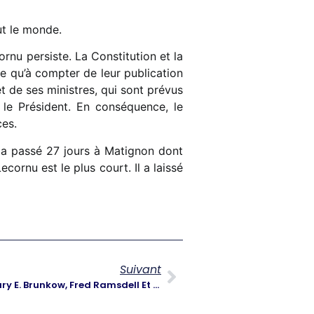
ut le monde.
rnu persiste. La Constitution et la
ue qu’à compter de leur publication
t de ses ministres, qui sont prévus
r le Président. En conséquence, le
ces.
u a passé 27 jours à Matignon dont
ornu est le plus court. Il a laissé
Suivant
Prix Nobel De Médecine 2025 : Mary E. Brunkow, Fred Ramsdell Et Shimon Sakaguchi Récompensés