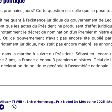
s prochains jours? Cette question est celle que se pose to
itime quant à l’existence juridique du gouvernement de Leco
nt que les actes du Président ne produisent d’effet juridiq
nt notamment le décret de nomination d’un Premier ministre e
on. Or, ce gouvernement n’avait pas encore été publié pa
ictement juridique, n’existait pas encore malgré les annon
ce dans la marche à suivre du Président. Sébastien Lecorn
3 ans, la France a connu 3 premiers ministres. Celui de Lec
éclaration de politique générale à l’assemblée nationale.
Funérailles De Wilford Ferdinand Alias « Ti Will » : Entre Hommage, Tensions Et Menaces De Mobilisation